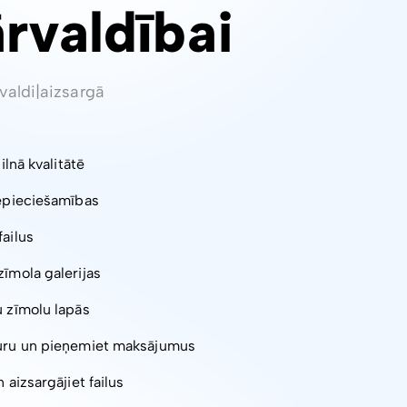
ārvaldībai
valdi
|
aizsargā
pilnā kvalitātē
nepieciešamības
failus
zīmola galerijas
u zīmolu lapās
turu un pieņemiet maksājumus
 aizsargājiet failus