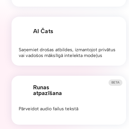
AI Čats
Saņemiet drošas atbildes, izmantojot privātus
vai vadošos mākslīgā intelekta modeļus
BETA
Runas
atpazīšana
Pārveidot audio failus tekstā