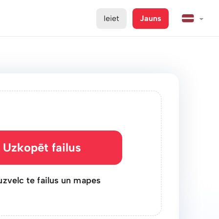
Ieiet
Jauns
Uzkopēt failus
uzvelc te failus un mapes