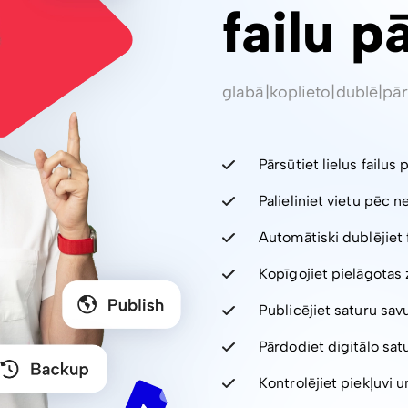
failu p
glabā
|
koplieto
|
dublē
|
pār
Pārsūtiet lielus failus 
Palieliniet vietu pēc 
Automātiski dublējiet 
Kopīgojiet pielāgotas 
Publicējiet saturu sav
Pārdodiet digitālo sa
Kontrolējiet piekļuvi un