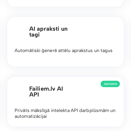
AI apraksti un
tagi
Automātiski ģenerē attēlu aprakstus un tagus
Jaunums
Failiem.lv AI
API
Privāts mākslīgā intelekta API darbplūsmām un
automatizācijai