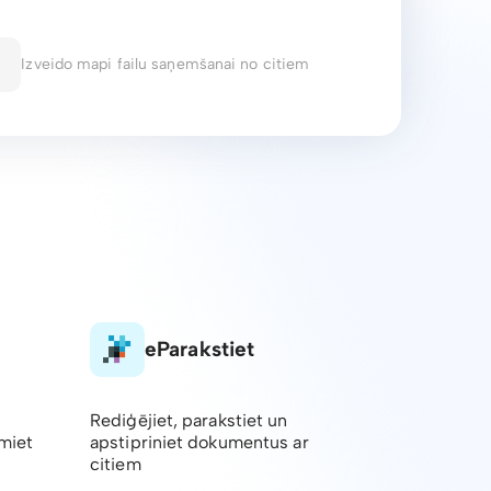
Izveido mapi failu saņemšanai no citiem
eParakstiet
Rediģējiet, parakstiet un
emiet
apstipriniet dokumentus ar
citiem