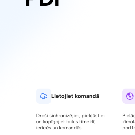
Lietojiet komandā
Droši sinhronizējiet, piekļūstiet
Pielā
un kopīgojiet failus tīmeklī,
zīmol
ierīcēs un komandās
portfo