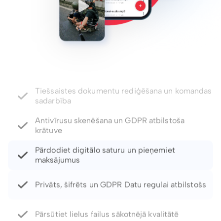
Antivīrusu skenēšana un GDPR atbilstoša
krātuve
Pārdodiet digitālo saturu un pieņemiet
maksājumus
Privāts, šifrēts un GDPR Datu regulai atbilstošs
Pārsūtiet lielus failus sākotnējā kvalitātē
Paroles aizsargātas saites un derīguma termiņa