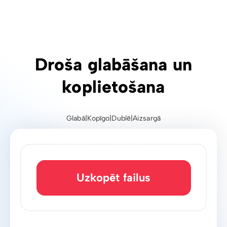
Droša glabāšana un
koplietošana
Glabā
|
Kopīgo
|
Dublē
|
Aizsargā
Uzkopēt failus