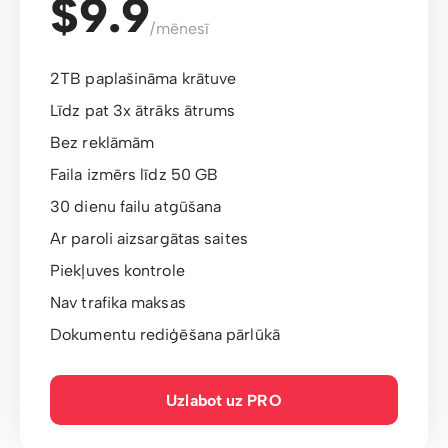
$9.9
/mēnesī
2TB paplašināma krātuve
Līdz pat 3x ātrāks ātrums
Bez reklāmām
Faila izmērs līdz 50 GB
30 dienu failu atgūšana
Ar paroli aizsargātas saites
Piekļuves kontrole
Nav trafika maksas
Dokumentu rediģēšana pārlūkā
Uzlabot uz PRO