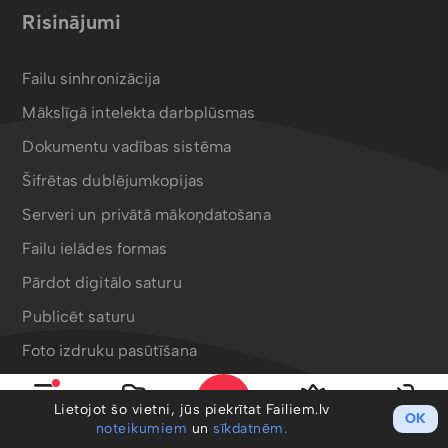
Risinājumi
Failu sinhronizācija
Mākslīgā intelekta darbplūsmas
Dokumentu vadības sistēma
Šifrētas dublējumkopijas
Serveri un privātā mākoņdatošana
Failu ielādes formas
Pārdot digitālo saturu
Publicēt saturu
Foto izdruku pasūtīšana
Bergafoto drukas produkti
Lietojot šo vietni, jūs piekrītat Failiem.lv
OK
Izvēlne
Mani faili
PRO
Ieiet
noteikumiem
un
sīkdatnēm.