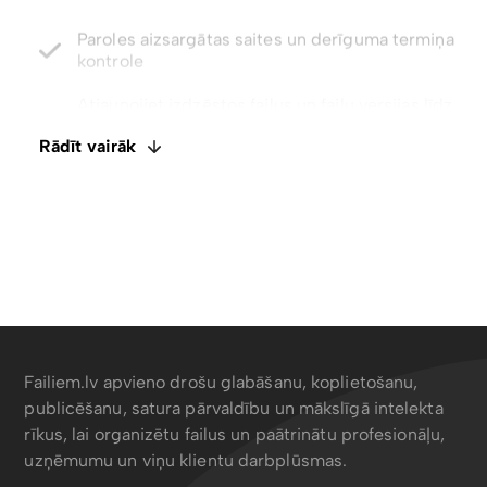
kontrole
Atjaunojiet izdzēstos failus un failu versijas līdz
pat 5 gadiem
Integrēts E-paraksts. Komentāri un failu
ietagošana
Rādīt vairāk
Atspējot lejupielādes ar tikai skatīšanas piekļuvi
Failiem.lv apvieno drošu glabāšanu, koplietošanu,
publicēšanu, satura pārvaldību un mākslīgā intelekta
rīkus, lai organizētu failus un paātrinātu profesionāļu,
uzņēmumu un viņu klientu darbplūsmas.