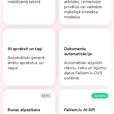
meklējamā tekstā
atbildes, izmantojot
privātus vai vadošos
mākslīgā intelekta
modeļus
AI apraksti un tagi
Dokumentu
automatizācija
Automātiski ģenerē
attēlu aprakstus un
Automātiski aizpildīt
tagus
rēķinu, čeku un līgumu
datus Failiem.lv DVS
sistēmā
BETA
Jaunums
Runas atpazīšana
Failiem.lv AI API