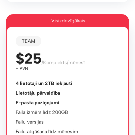
Visizdevīgākais
TEAM
$25
/Komplekts/mēnesī
+ PVN
4 lietotāji un 2TB iekļauti
Lietotāju pārvaldība
E-pasta paziņojumi
Faila izmērs līdz 200GB
Failu versijas
Failu atgūšana līdz mēnesim