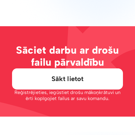
Sāciet darbu ar drošu
failu pārvaldību
Sākt lietot
Reģistrējieties, iegūstiet drošu mākoņkrātuvi un
ērti kopīgojiet failus ar savu komandu.