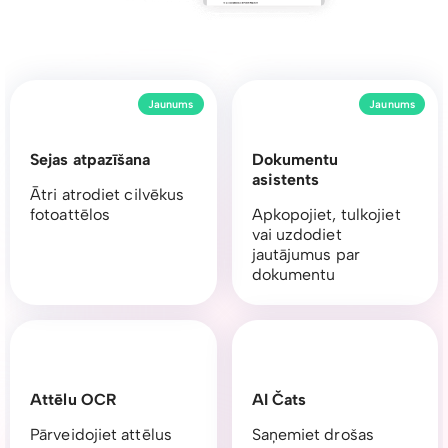
Jaunums
Jaunums
Sejas atpazīšana
Dokumentu
asistents
Ātri atrodiet cilvēkus
fotoattēlos
Apkopojiet, tulkojiet
vai uzdodiet
jautājumus par
dokumentu
Attēlu OCR
AI Čats
Pārveidojiet attēlus
Saņemiet drošas