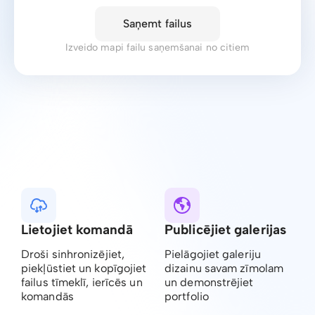
Saņemt failus
Izveido mapi failu saņemšanai no citiem
Lietojiet komandā
Publicējiet galerijas
Droši sinhronizējiet,
Pielāgojiet galeriju
piekļūstiet un kopīgojiet
dizainu savam zīmolam
failus tīmeklī, ierīcēs un
un demonstrējiet
komandās
portfolio