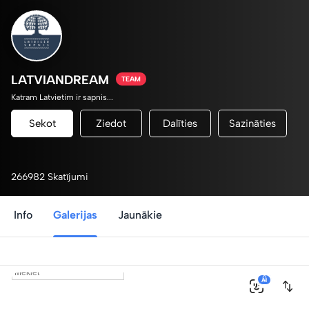
LATVIANDREAM
TEAM
Katram Latvietim ir sapnis...
Sekot
Ziedot
Dalīties
Sazināties
266982 Skatījumi
Info
Galerijas
Jaunākie
0
AI