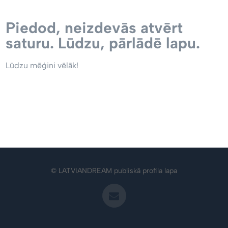
Piedod, neizdevās atvērt
saturu. Lūdzu, pārlādē lapu.
Lūdzu mēģini vēlāk!
© LATVIANDREAM publiskā profila lapa