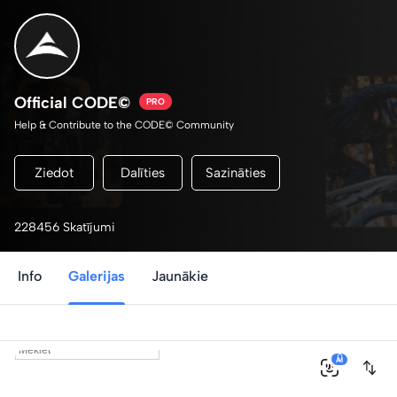
Official CODE©
PRO
Help & Contribute to the CODE© Community
Ziedot
Dalīties
Sazināties
228456 Skatījumi
Info
Galerijas
Jaunākie
0
AI