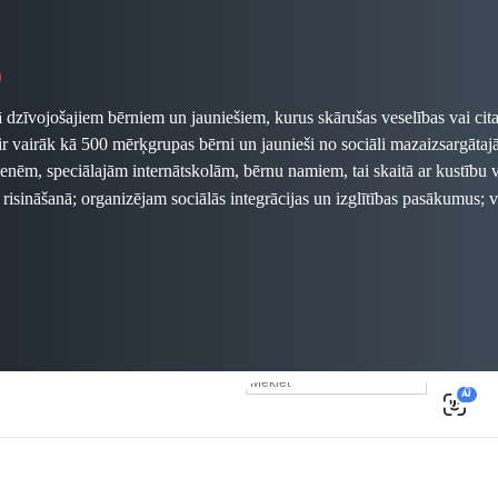
ā dzīvojošajiem bērniem un jauniešiem, kurus skārušas veselības vai cita
 ir vairāk kā 500 mērķgrupas bērni un jaunieši no sociāli mazaizsargā
ēm, speciālajām internātskolām, bērnu namiem, tai skaitā ar kustību va
 risināšanā; organizējam
sociālās integrācijas un izglītības pasākumus;
egādāties bērnu, jauniešu un ģimeņu radītus suvenīrus, apsveikuma 
digitālā formātā.
gums sazināties: laura.steina@palidzesim.lv
ādāties arī "Palīdzēsim.lv" birojā Kr.Valdemāra 118 (iepriekš vie
ākslinieki
Iveta Vaivode, Ilmārs Znotiņš , Jānis Saliņš, Rolfs V
s Poļakovs, Sveta Čertkova, Egons Ansbergs, Ēriks Meinarts, Fo
ksne, Gints Ivuškāns, Mārtiņš Zilgalvis, Aivars Ķesteris, Dmitrij
0
AI
līdzekļi tiks virzīti labdarības projektu īstenošanai.