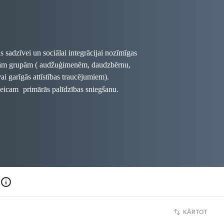
s sadzīvei un sociālai integrācijai nozīmīgas
tajām grupām ( audžuģimenēm, daudzbērnu,
i garīgās attīstības traucējumiem).
 veicam
primārās palīdzības sniegšanu.
kartiņas, kā arī Latvijas izcilāko
nojoties par laiku: 29110203)
endiņš,
Ieva Andersone, Andrejs
to ziņu aģentūras F64 fotogrāfi: Anita
s Suļžics, Ilze Zvēra
KĀRTOT