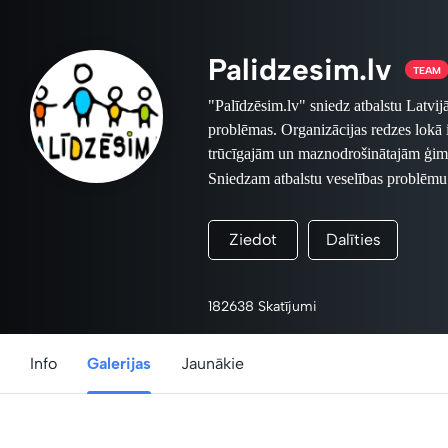
Palidzesim.lv
TEAM
"Palīdzēsim.lv" sniedz atbalstu Latvij
problēmas. Organizācijas redzes lokā
trūcīgajām un maznodrošinātajām ģimen
Sniedzam atbalstu
veselības problēmu
Šajā labdarības veikalā iespējams i
fotogrāfu ziedojumus - fotogrāfijas 
Ziedot
Dalīties
Par iegādāto suvenīru saņemšanu lū
Suvenīrus iespējams apskatīt un ieg
Foto projektā piedalās fotom
182638 Skatījumi
Terentjevs, Jānis Mednis, Valter
Vaivode, Kaspars Krafts, Lauris Vī
Info
Galerijas
Jaunākie
Visi projektā iegūtie naudas 
www.palidzesim.lv