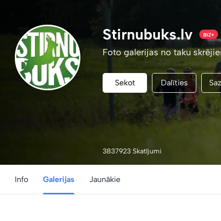
Stirnubuks.lv
BIZ+
Foto galerijas no taku skrēji
Sekot
Dalīties
Saz
3837923 Skatījumi
Info
Galerijas
Jaunākie