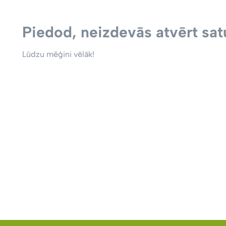
Piedod, neizdevās atvērt satu
Lūdzu mēģini vēlāk!