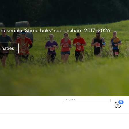
enu seriāla "Stirnu buks" sacensībām 2017-2026.
ināties
0
AI