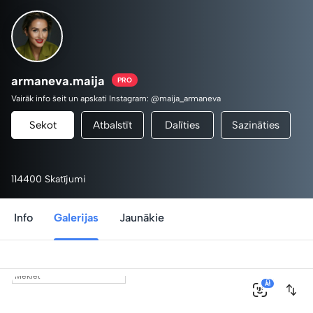
armaneva.maija
PRO
Vairāk info šeit un apskati Instagram: @maija_armaneva
Sekot
Atbalstīt
Dalīties
Sazināties
114400 Skatījumi
Info
Galerijas
Jaunākie
0
AI