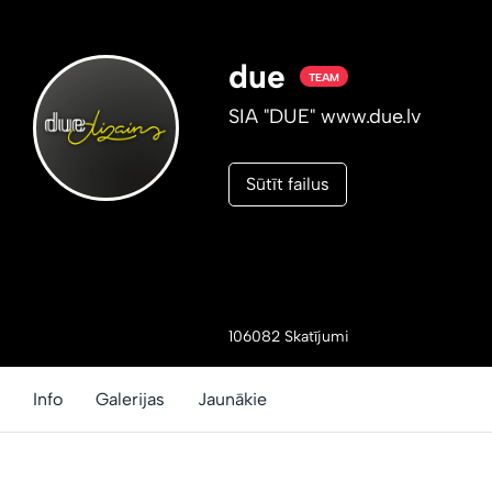
due
TEAM
SIA "DUE" www.due.lv
Sūtīt failus
106082 Skatījumi
Info
Galerijas
Jaunākie