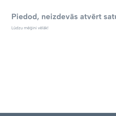
Piedod, neizdevās atvērt satu
Lūdzu mēģini vēlāk!