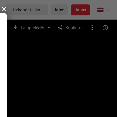
Uzkopēt failus
Ieiet
Jauns
Koplietot
Lejupielādēt