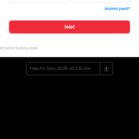
Aizmirsi paroli?
Ieiet
Izmantot kupona kodu
Files.fm Sync 2025 v0.2.12.msi