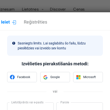
iznesam
Lietotnes
Discover
Cenas
Ieiet
Reģistrēties
Sasniegts limits. Lai saglabātu šo failu, lūdzu
pieslēdzies vai izveido sev kontu
Izvēlieties pierakstīšanās metodi:
Facebook
Google
Microsoft
vai
Lietotājvārds vai e-pasts
Parole