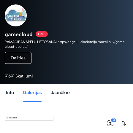
gamecloud
FREE
PAMĀCĪBAS SPĒĻU LIETOŠANAI http://engelu-akademija.mozello.lv/game-
cloud-speles/
Dalīties
91691 Skatījumi
Info
Galerijas
Jaunākie
0
AI