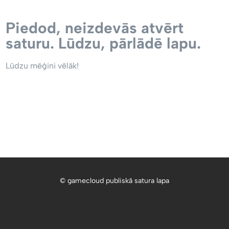
Piedod, neizdevās atvērt
saturu. Lūdzu, pārlādē lapu.
Lūdzu mēģini vēlāk!
© gamecloud publiskā satura lapa