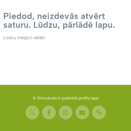
Piedod, neizdevās atvērt
saturu. Lūdzu, pārlādē lapu.
Lūdzu mēģini vēlāk!
© Stirnubuks.lv publiskā profila lapa