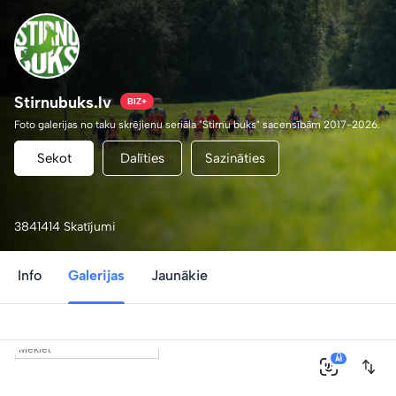
Stirnubuks.lv
BIZ+
Foto galerijas no taku skrējienu seriāla "Stirnu buks" sacensībām 2017-2026.
Sekot
Dalīties
Sazināties
3841414 Skatījumi
Info
Galerijas
Jaunākie
0
AI