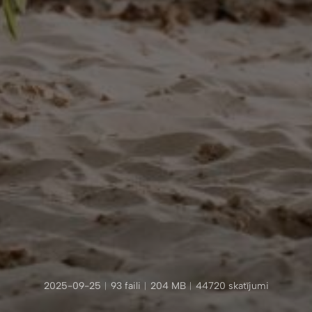
2025-09-25
︱
93 faili
︱
204 MB
︱
44720 skatījumi