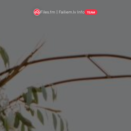
Files.fm | Failiem.lv Info
TEAM