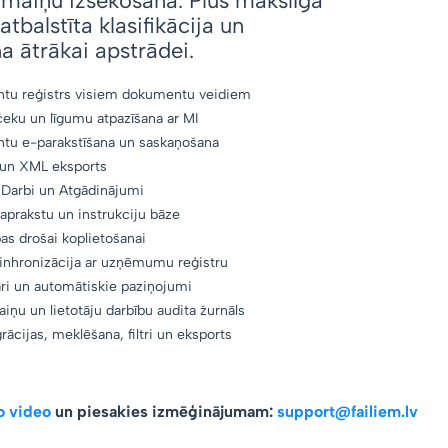
zmaiņu izsekošana. Plus mākslīgā
atbalstīta klasifikācija un
 ātrākai apstrādei.
tu reģistrs visiem dokumentu veidiem
čeku un līgumu atpazīšana ar MI
u e-parakstīšana un saskaņošana
 un XML eksports
, Darbi un Atgādinājumi
aprakstu un instrukciju bāze
pas drošai koplietošanai
sinhronizācija ar uzņēmumu reģistru
i un automātiskie paziņojumi
iņu un lietotāju darbību audita žurnāls
rācijas, meklēšana, filtri un eksports
o video
un piesakies izmēģinājumam:
support@failiem.lv