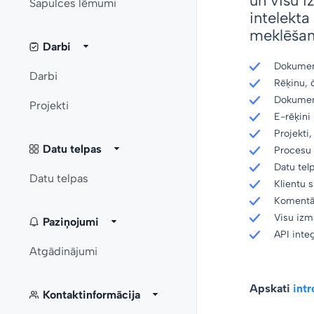
un visu i
Sapulces lēmumi
intelekta 
meklēšana
Darbi
Dokumen
Darbi
Rēķinu, 
Dokument
Projekti
E-rēķini
Projekti
Datu telpas
Procesu 
Datu tel
Datu telpas
Klientu 
Komentār
Visu izma
Paziņojumi
API integ
Atgādinājumi
Apskati
intr
Kontaktinformācija