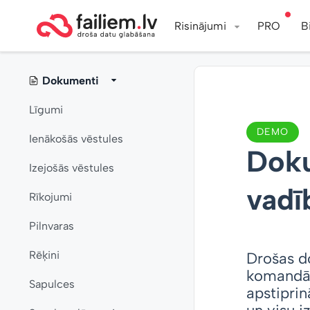
Risinājumi
PRO
B
Dokumenti
Līgumi
DEMO
Ienākošās vēstules
Doku
Izejošās vēstules
vadī
Rīkojumi
Pilnvaras
Rēķini
Drošas d
komandām
Sapulces
apstiprin