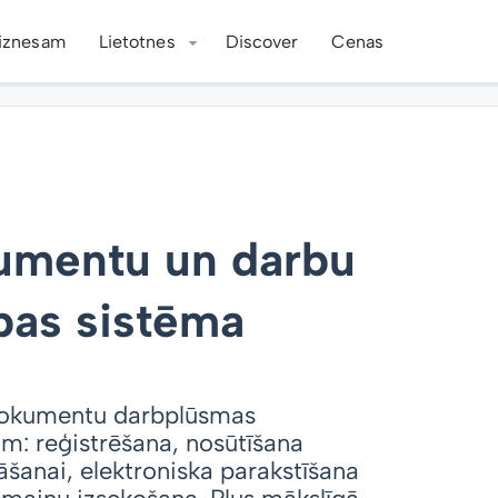
iznesam
Lietotnes
Discover
Cenas
mentu un darbu
bas sistēma
okumentu darbplūsmas
: reģistrēšana, nosūtīšana
āšanai, elektroniska parakstīšana