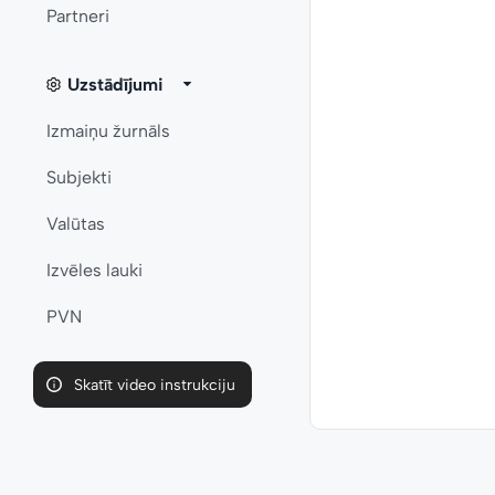
Partneri
Uzstādījumi
Izmaiņu žurnāls
Subjekti
Valūtas
Izvēles lauki
PVN
Skatīt video instrukciju