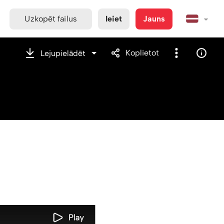
Uzkopēt failus
Ieiet
Jauns
Koplietot
Lejupielādēt