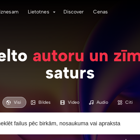
iznesam
Lietotnes
Discover
Cenas
elto
autoru un zī
saturs
Visi
Bildes
Video
Audio
Citi