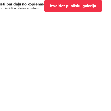
ūsti par daļu no kopienas
Izveidot publisku galeriju
šupielādē un dalies ar saturu