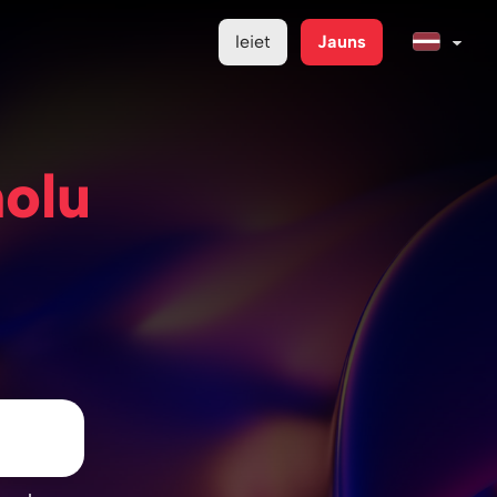
Ieiet
Jauns
molu