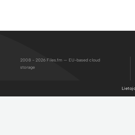
2008 - 2026
Files.fm — EU-based cloud
storage
Failiem.lv apvieno drošu glabāšanu,
Lietoj
koplietošanu, publicēšanu, satura pārvaldību
un mākslīgā intelekta rīkus, lai organizētu
failus un paātrinātu profesionāļu, uzņēmumu
un viņu klientu darbplūsmas.