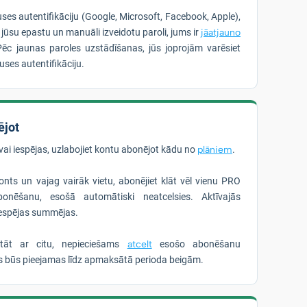
uses autentifikāciju (Google, Microsoft, Facebook, Apple),
r jūsu epastu un manuāli izveidotu paroli, jums ir
jāatjauno
Pēc jaunas paroles uzstādīšanas, jūs joprojām varēsiet
puses autentifikāciju.
ējot
vai iespējas, uzlabojiet kontu abonējot kādu no
plāniem
.
nts un vajag vairāk vietu, abonējiet klāt vēl vienu PRO
onēšanu, esošā automātiski neatcelsies. Aktīvajās
iespējas summējas.
stāt ar citu, nepieciešams
atcelt
esošo abonēšanu
as būs pieejamas līdz apmaksātā perioda beigām.