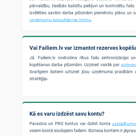
pārvaldību, tiesībās balstītu piekļuvi un kontrolētu fai
izvēlēties savām darba plūsmām piemērotu plānu un s
uzņēmumu konsultācijas formu
.
Vai Failiem.lv var izmantot rezerves kopēša
Jā. Failiem.lv nodrošina rīkus failu sinhronizācijai u
kopēšanas darba plūsmām. Uzziniet vairāk par
sinhron
Svarīgiem datiem uzturiet jūsu uzņēmuma prasībām a
stratēģiju.
Kā es varu izdzēst savu kontu?
Parastos un PRO kontus var dzēst konta
uzstādījumo
visiem kontā esošajiem failiem. Biznesa kontiem ir jāpra