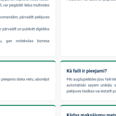
i, var piegādāt lielus multivides
komandām, pārvaldīt piekļuves
r pārvaldīt un publicēt digitālos
nu, gan notiekošas biznesa
Kā faili ir pieejami?
ā pieejamo diska vietu, abonējot
Pēc augšupielādes jūsu faili t
automātiski saņem unikālu sa
piekļuves tiesības vai iestatīt pa
Kādas maksājumu met