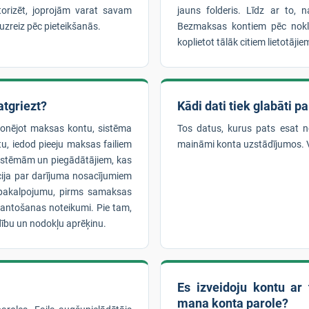
utorizēt, joprojām varat savam
jauns folderis. Līdz ar to, 
 uzreiz pēc pieteikšanās.
Bezmaksas kontiem pēc noklus
koplietot tālāk citiem lietotājie
tgriezt?
Kādi dati tiek glabāti p
bonējot maksas kontu, sistēma
Tos datus, kurus pats esat nor
tu, iedod pieeju maksas failiem
maināmi konta uzstādījumos. Va
 sistēmām un piegādātājiem, kas
cija par darījuma nosacījumiem
o pakalpojumu, pirms samaksas
mantošanas noteikumi. Pie tam,
ību un nodokļu aprēķinu.
Es izveidoju kontu ar 
mana konta parole?