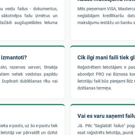
su veidu failus - dokumentus,
Mēs pieņemam VISA, Masterca
 sākotnējos failu izmērus un
neglabājam kredītkaršu dat
ažādi augšupielādes lieluma
maksājumu iestāžu un banku s
k izmantoti?
Cik ilgi mani faili tiek 
īvi, rezerves serveri, tīmekļa
Reģistrētiem lietotājiem ir pa
tiem netiek veidotas papildu
abonējot PRO vai Biznesa kont
r Duplicati dublēšanas rīku vai
lietotāju faili būs pieejami lī
dzēšanas termiņa.
Vai es varu saņemt failu
nieka e-pasts, uz šo e-pastu tiek
Jā. Pēc "Saglabāt failus" pog
lietotāji var pārvaldīt un dzēst
esat reģistrēts lietotājs, jaunā