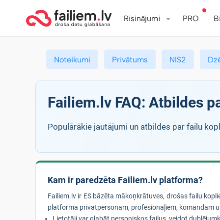
Risinājumi
PRO
B
Noteikumi
Privātums
NIS2
Dz
Failiem.lv FAQ: Atbildes 
Populārākie jautājumi un atbildes par failu kopl
Kam ir paredzēta Failiem.lv platforma?
Failiem.lv ir ES bāzēta mākoņkrātuves, drošas failu kop
platforma privātpersonām, profesionāļiem, komandām u
Lietotāji var glabāt personiskos failus, veidot dublējumko