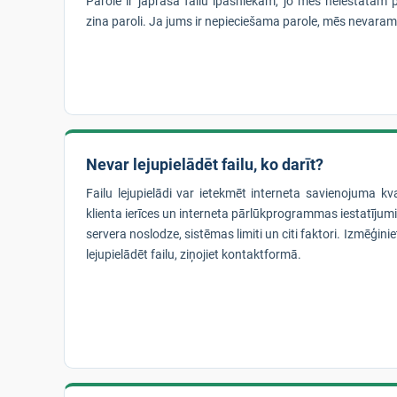
Parole ir jāprasa failu īpašniekam, jo mēs neiestatām p
zina paroli. Ja jums ir nepieciešama parole, mēs nevaram
Nevar lejupielādēt failu, ko darīt?
Failu lejupielādi var ietekmēt interneta savienojuma kva
klienta ierīces un interneta pārlūkprogrammas iestatīju
servera noslodze, sistēmas limiti un citi faktori. Izmēģinie
lejupielādēt failu, ziņojiet kontaktformā.