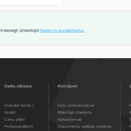
m iesniegt, izmantojot
Failiem.lv kontaktformu
.
Darba sākšana
Risinājumi
Izveidot kontu /
Failu sinhronizācija
Ienākt
Mākslīgā intelekta
Cenu plāni
darbplūsmas
Profesionāļiem
Dokumentu vadības sistēma