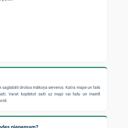
iek saglabāti drošos mākoņa serveros. Katra mape un fails
iti. Varat koplietot saiti uz mapi vai failu un mainīt
roli.
odes pieņemam?