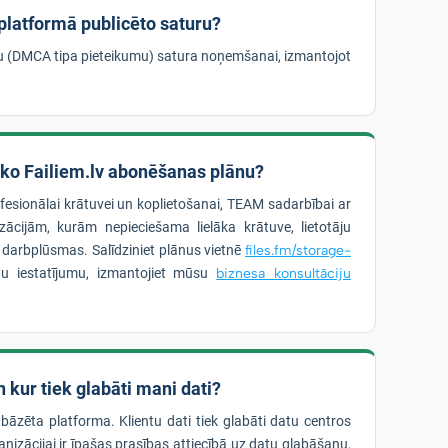
 platformā publicēto saturu?
bu (DMCA tipa pieteikumu) satura noņemšanai, izmantojot
āko Failiem.lv abonēšanas plānu?
ofesionālai krātuvei un koplietošanai, TEAM sadarbībai ar
ācijām, kurām nepieciešama lielāka krātuve, lietotāju
s darbplūsmas. Salīdziniet plānus vietnē
files.fm/storage-
u iestatījumu, izmantojiet mūsu
biznesa konsultāciju
 kur tiek glabāti mani dati?
 bāzēta platforma. Klientu dati tiek glabāti datu centros
nizācijai ir īpašas prasības attiecībā uz datu glabāšanu,