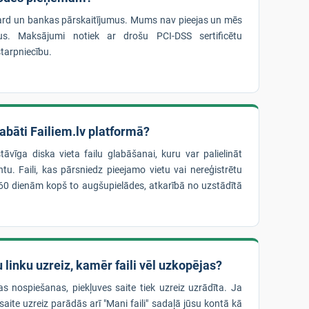
rd un bankas pārskaitījumus. Mums nav pieejas un mēs
us. Maksājumi notiek ar drošu PCI-DSS sertificētu
tarpniecību.
glabāti Failiem.lv platformā?
stāvīga diska vieta failu glabāšanai, kuru var palielināt
u. Faili, kas pārsniedz pieejamo vietu vai nereģistrētu
dz 60 dienām kopš to augšupielādes, atkarībā no uzstādītā
 linku uzreiz, kamēr faili vēl uzkopējas?
as nospiešanas, piekļuves saite tiek uzreiz uzrādīta. Ja
 saite uzreiz parādās arī "Mani faili" sadaļā jūsu kontā kā