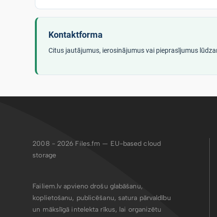
Kontaktforma
Citus jautājumus, ierosinājumus vai pieprasījumus lūdza
2008 - 2026
Files.fm — EU-based cloud
storage
Failiem.lv apvieno drošu glabāšanu,
koplietošanu, publicēšanu, satura pārvaldību
un mākslīgā intelekta rīkus, lai organizētu