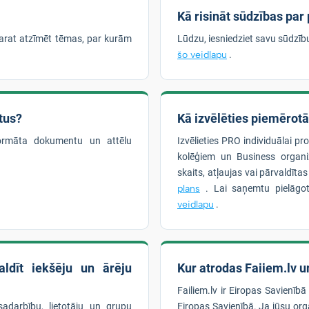
Kā risināt sūdzības par
arat atzīmēt tēmas, par kurām
Lūdzu, iesniedziet savu sūdzī
šo veidlapu
.
tus?
Kā izvēlēties piemērot
formāta dokumentu un attēlu
Izvēlieties PRO individuālai pr
kolēģiem un Business organiz
skaits, atļaujas vai pārvaldīta
plans
. Lai saņemtu pielāgot
veidlapu
.
ldīt iekšēju un ārēju
Kur atrodas Faiiem.lv un
Failiem.lv ir Eiropas Savienībā
sadarbību, lietotāju un grupu
Eiropas Savienībā. Ja jūsu orga