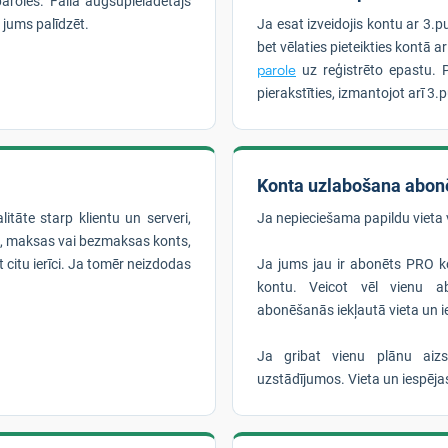
aroles. Faila augšupielādētājs
 jums palīdzēt.
Ja esat izveidojis kontu ar 3.p
bet vēlaties pieteikties kontā a
parole
uz reģistrēto epastu. 
pierakstīties, izmantojot arī 3.
Konta uzlabošana abon
litāte starp klientu un serveri,
Ja nepieciešama papildu vieta 
mi, maksas vai bezmaksas konts,
t citu ierīci. Ja tomēr neizdodas
Ja jums jau ir abonēts PRO ko
kontu. Veicot vēl vienu ab
abonēšanās iekļautā vieta un 
Ja gribat vienu plānu aiz
uzstādījumos. Vieta un iespēj