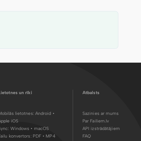
Lietotnes un rīki
Atbalsts
Mobilās lietotnes:
Android
•
Sazinies ar mums
Apple iOS
Par Failiem.lv
Sync:
Windows • macOS
API izstrādātājiem
Failu konvertors:
PDF
•
MP4
FAQ