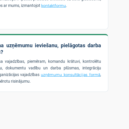
ties ar mums, izmantojot
kontaktformu
.
ina uzņēmumu ieviešanu, pielāgotas darba
s?
esa vajadzības, piemēram, komandu krātuvi, kontrolētu
bu, dokumentu vadību un darba plūsmas, integrāciju
ganizācijas vajadzības
uzņēmumu konsultācijas formā
,
ērotu risinājumu.