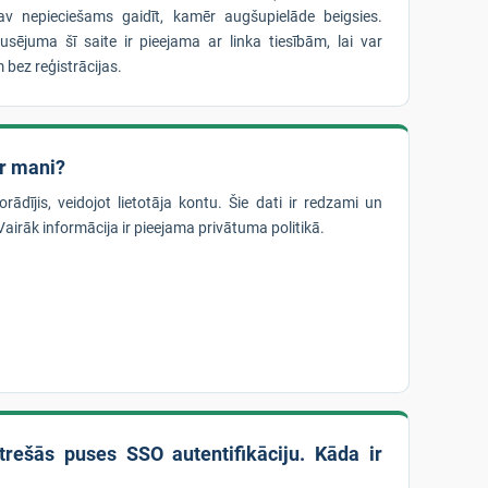
nav nepieciešams gaidīt, kamēr augšupielāde beigsies.
ējuma šī saite ir pieejama ar linka tiesībām, lai var
m bez reģistrācijas.
ar mani?
ādījis, veidojot lietotāja kontu. Šie dati ir redzami un
irāk informācija ir pieejama privātuma politikā.
trešās puses SSO autentifikāciju. Kāda ir