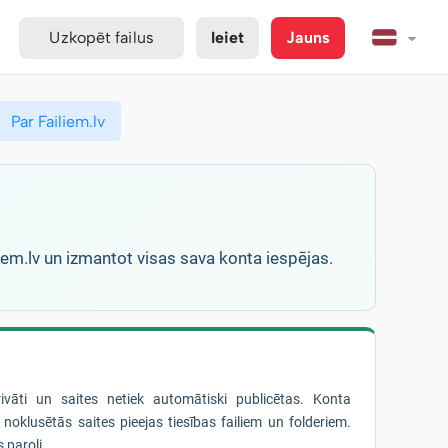
Uzkopēt failus
Ieiet
Jauns
Par Failiem.lv
liem.lv un izmantot visas sava konta iespējas.
privāti un saites netiek automātiski publicētas. Konta
noklusētās saites pieejas tiesības failiem un folderiem.
 paroli.