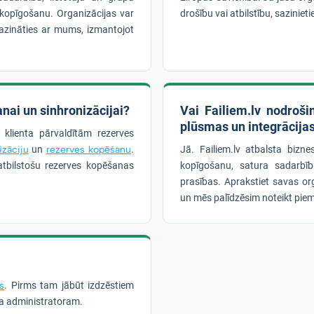
lu kopīgošanu. Organizācijas var
drošību vai atbilstību, sazinie
azināties ar mums, izmantojot
nai un sinhronizācijai?
Vai Failiem.lv nodroš
plūsmas un integrācija
n klienta pārvaldītām rezerves
izāciju
un
rezerves kopēšanu
.
Jā. Failiem.lv atbalsta bizn
tbilstošu rezerves kopēšanas
kopīgošanu, satura sadarbī
prasības. Aprakstiet savas or
un mēs palīdzēsim noteikt piem
s
. Pirms tam jābūt izdzēstiem
sa administratoram.