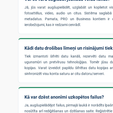
Jā, jūs varat augšupielādēt, uzglabāt un koplietot vi
fotoattēlus, video, audio un citus. Sistēma saglabā
metadatus. Pamata, PRO un Business kontiem ir d
ierobežojumi, kas ir redzami cenrādī.
Kādi datu drošības līmeņi un risinājumi tie
Tiek izmantoti šifrēti datu kanāli, rezervēti datu mas
ugunsmūri un pretvīrusu tehnoloģijas. Tomēr jūsu da
kopijas. Varat izveidot papildu šifrētas datu kopijas a
sinhronizēt visu konta saturu ar citu datoru/serveri.
Kā var dzēst anonīmi uzkopētos failus?
Ja, augšupielādējot failus, pirmajā laukā ir norādīts īpaš
nosūtīta arī rediģēšanas un dzēšanas saite. Reģistrētie 