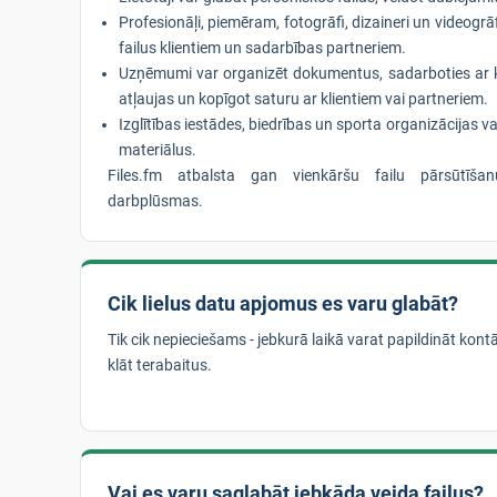
Profesionāļi, piemēram, fotogrāfi, dizaineri un videogrāf
failus klientiem un sadarbības partneriem.
Uzņēmumi var organizēt dokumentus, sadarboties ar 
atļaujas un kopīgot saturu ar klientiem vai partneriem.
Izglītības iestādes, biedrības un sporta organizācijas va
materiālus.
Files.fm atbalsta gan vienkāršu failu pārsūtīša
darbplūsmas.
Cik lielus datu apjomus es varu glabāt?
Tik cik nepieciešams - jebkurā laikā varat papildināt kont
klāt terabaitus.
Vai es varu saglabāt jebkāda veida failus?