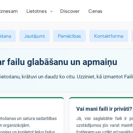
iznesam
Lietotnes
Discover
Cenas
ēšana
Jautājumi
Pamācības
Kontaktforma
par failu glabāšanu un apmaiņu
ietošanu, krātuvi un daudz ko citu. Uzziniet, kā izmantot Fai
Vai mani faili ir privāti?
lietošanas un satura sadarbības
Jā, visi saglabātie faili ir 
n organizācijām.
uzstādījumos jūs varat mainīt 
pijas un koplietot lielus failus.
Folderiem var uzlikt arī papildus