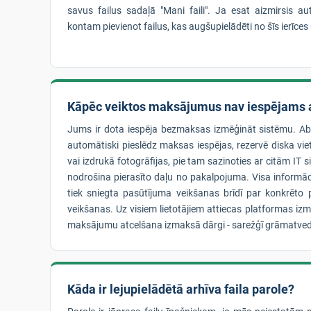
savus failus sadaļā "Mani faili". Ja esat aizmirsis a
kontam pievienot failus, kas augšupielādēti no šīs ierīces
Kāpēc veiktos maksājumus nav iespējams a
Jums ir dota iespēja bezmaksas izmēģināt sistēmu. A
automātiski pieslēdz maksas iespējas, rezervē diska vie
vai izdrukā fotogrāfijas, pie tam sazinoties ar citām IT
nodrošina pierasīto daļu no pakalpojuma. Visa informā
tiek sniegta pasūtījuma veikšanas brīdī par konkrēt
veikšanas. Uz visiem lietotājiem attiecas platformas iz
maksājumu atcelšana izmaksā dārgi - sarežģī grāmatved
Kāda ir lejupielādētā arhīva faila parole?