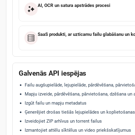
AI, OCR un satura apstrādes procesi
SaaS produkti, ar uzticamu failu glabāšanu un k
Galvenās API iespējas
Failu augšupielāde, lejupielāde, pārdēvēšana, pārvieto
Mapju izveide, pārdēvēšana, pārvietošana, dzēšana un
Izgūt failu un mapju metadatus
Ģenerējiet drošas tiešās lejupielādes un koplietošanas
Izveidojiet ZIP arhīvus un torrent failus
Izmantojiet attēlu sīktēlus un video priekšskatījumus