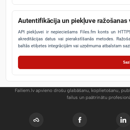
Autentifikācija un piekļuve ražošanas 
API piekļuvei ir nepieciešams Files.fm konts un HTTPS. 
akreditācijas datus vai pierakstīšanās metodes. Ražo
baltās etiķetes integrācijām vai uzņēmuma atbalstam sazi
Saz
Failiem.lv apvieno drošu glabāšanu, koplietošanu, publ
failus un paātrinātu profesio