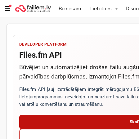
Biznesam
Lietotnes
Disco
DEVELOPER PLATFORM
Files.fm API
Būvējiet un automatizējiet drošas failu augš
pārvaldības darbplūsmas, izmantojot Files.f
Files.fm API ļauj izstrādātājiem integrēt mērogojamu ES
lietojumprogrammās, neveidojot un neuzturot savu failu g
vai attēlu konvertēšanu un straumēšanu.
Skat