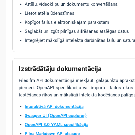
Attēlu, videoklipu un dokumentu konvertēšana
Lietot attēla ūdenszīmes
Kopīgot failus elektroniskajam parakstam
Saglabāt un izgūt pilnīgas šifrēšanas atslēgas datus
Integrējiet mākslīgā intelekta darbinātas failu un sat
Izstrādātāju dokumentācija
Files.fm API dokumentācijā ir iekļauti galapunktu apraksti
piemēri. OpenAPI specifikāciju var importēt tādos rīkos
testēšanas rīkos un mākslīgā intelekta kodēšanas palīgo
Interaktīvā API dokumentācija
Swagger UI (OpenAPI explorer)
OpenAPI 3.0 YAML specifikācija
Pilna Markdown API atsauce