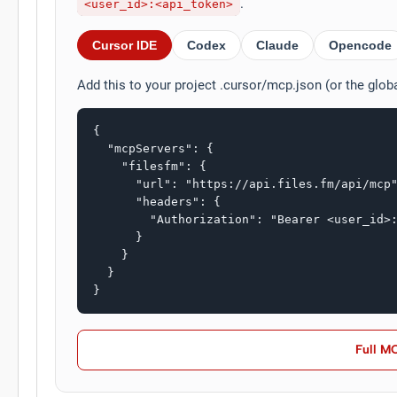
.
<user_id>:<api_token>
Cursor IDE
Codex
Claude
Opencode
Add this to your project .cursor/mcp.json (or the glob
{

  "mcpServers": {

    "filesfm": {

      "url": "https://api.files.fm/api/mcp"
      "headers": {

        "Authorization": "Bearer <user_id>:
      }

    }

  }

}
Full M